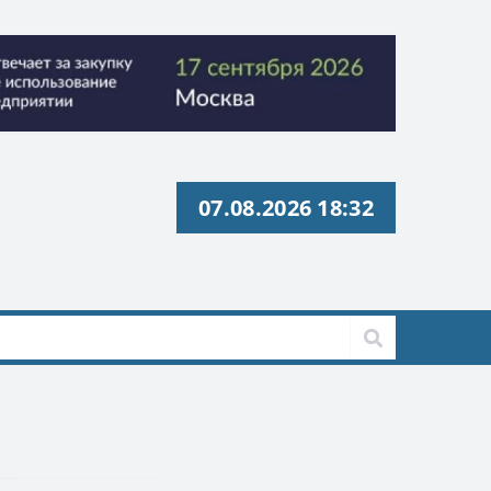
07.08.2026 18:32
с» ИНН 9729326695 Токен: 2VtzquzomsY
с» ИНН 9729326695 Токен: 2VtzquzomsY