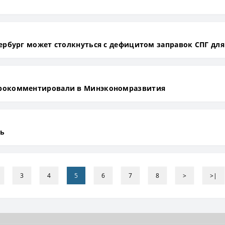
ербург может столкнуться с дефицитом заправок СПГ для
прокомментировали в Минэкономразвития
нь
3
4
5
6
7
8
>
>|