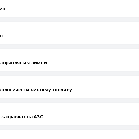
ин
ны
заправляться зимой
экологически чистому топливу
 заправках на АЗС