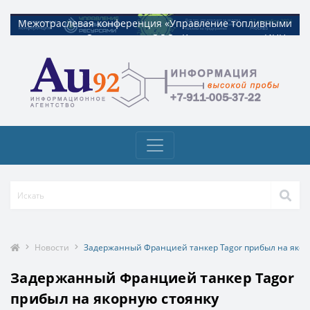
Межотраслевая конференция «Управление топливными
Межотраслевая конференция «Управление топливными
ресурсами». Организатор ООО «Квадрат ресурс» ИНН
ресурсами». Организатор ООО «Квадрат ресурс» ИНН
9729326695 Токен: 2VtzquzomsY
9729326695 Токен: 2VtzquzomsY
Новости
Задержанный Францией танкер Tagor прибыл на якор
Задержанный Францией танкер Tagor
прибыл на якорную стоянку