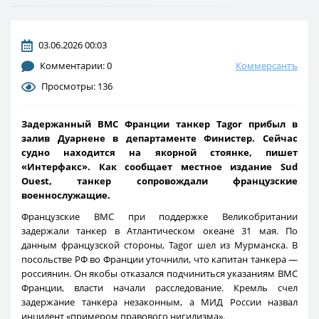
03.06.2026 00:03
Комментарии: 0
Коммерсантъ
Просмотры: 136
Задержанный ВМС Франции танкер Tagor прибыл в
залив Дуарнене в департаменте Финистер. Сейчас
судно находится на якорной стоянке, пишет
«Интерфакс». Как сообщает местное издание Sud
Ouest, танкер сопровождали французские
военнослужащие.
Французские ВМС при поддержке Великобритании
задержали танкер в Атлантическом океане 31 мая. По
данным французской стороны, Tagor шел из Мурманска. В
посольстве РФ во Франции уточнили, что капитан танкера —
россиянин. Он якобы отказался подчиниться указаниям ВМС
Франции, власти начали расследование. Кремль счел
задержание танкера незаконным, а МИД России назвал
инцидент «примером правового нигилизма».