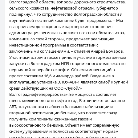
Волгоградской области, вопросы дорожного строительства,
сельского хозяйства, нефтегазовой отрасли. Губернатор
подчеркнул, что сотрудничество Волгоградской области и
крупнейшей нефтяной компании будет продолжено. – Мы
выстраиваем долгосрочные партнерские отношения –
администрация региона выполняет все свои обязательства,
компания, со своей стороны, продолжает реализацию
инвестиционной программы в соответствии с
заключенными соглашениями, – отметил Андрей Бочаров.
Участники встречи также приняли участие в торжественном
запуске на Волгоградском НПЗ современного комплекса по
первичной переработке нефти. Объемы инвестиций в
проект составили 16,6 миллиарда рублей. Введенная в
эксплуатацию установка ЭЛОУ-АВТ-1 является самой крупной
среди действующих на ООО «Лукойл-
Волгограднефтепереработка». Ее мощность составляет
шесть миллионов тонн нефти в год. В отличие от остальных
АВТ, эта установка снабжена блоками стабилизации и
вторичной ректификации бензина, что позволяет сразу
получить компоненты сжиженных газов и
высокооктанового бензина. Объект имеет современную
систему управления и полностью соответствует нормам
российского законодательства в области безопасности. –