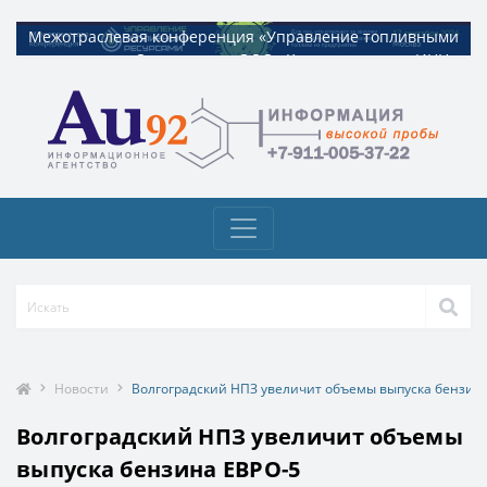
Межотраслевая конференция «Управление топливными
Межотраслевая конференция «Управление топливными
ресурсами». Организатор ООО «Квадрат ресурс» ИНН
ресурсами». Организатор ООО «Квадрат ресурс» ИНН
9729326695 Токен: 2VtzquzomsY
9729326695 Токен: 2VtzquzomsY
Новости
Волгоградский НПЗ увеличит объемы выпуска бензин
Волгоградский НПЗ увеличит объемы
выпуска бензина ЕВРО-5