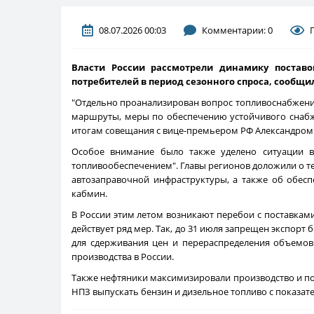
08.07.2026 00:03
Комментарии: 0
Власти России рассмотрели динамику поставо
потребителей в период сезонного спроса, сообщи
"Отдельно проанализирован вопрос топливоснабжения
маршруты, меры по обеспечению устойчивого снабже
итогам совещания с вице-премьером РФ Александром
Особое внимание было также уделено ситуации в 
топливообеспечением". Главы регионов доложили о те
автозаправочной инфраструктуры, а также об обес
кабмин.
В России этим летом возникают перебои с поставкам
действует ряд мер. Так, до 31 июля запрещен экспорт
для сдерживания цен и перераспределения объемов
производства в России.
Также нефтяники максимизировали производство и пос
НПЗ выпускать бензин и дизельное топливо с показател