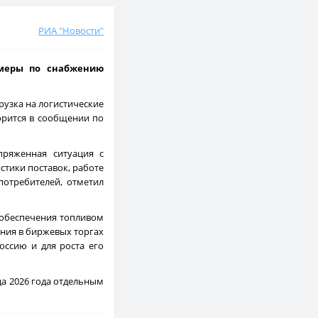
РИА "Новости"
 меры по снабжению
узка на логистические
орится в сообщении по
пряженная ситуация с
стики поставок, работе
потребителей, отметил
 обеспечения топливом
ения в биржевых торгах
оссию и для роста его
ца 2026 года отдельным