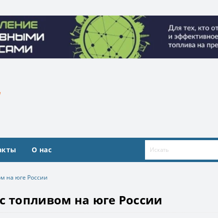
ие топливными ресурсами». Организатор ООО «Квадрат ресур
ие топливными ресурсами». Организатор ООО «Квадрат ресур
акты
О нас
м на юге России
с топливом на юге России