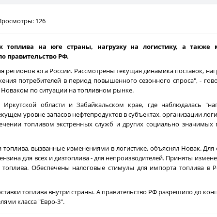
Просмотры: 126
к топлива на юге страны, нагрузку на логистику, а также
ло правительство РФ.
 регионов юга России. Рассмотрены текущая динамика поставок, нагр
ния потребителей в период повышенного сезонного спроса", - гов
 Новаком по ситуации на топливном рынке.
Иркутской области и Забайкальском крае, где наблюдалась "на
кущем уровне запасов нефтепродуктов в субъектах, организации логи
печении топливом экстренных служб и других социально значимых 
и топлива, вызванные изменениями в логистике, объяснял Новак. Для
 бензина для всех и дизтоплива - для непроизводителей. Приняты измен
 топлива. Обеспечены налоговые стимулы для импорта топлива в Р
тавки топлива внутри страны. А правительство РФ разрешило до кон
ями класса "Евро-3".