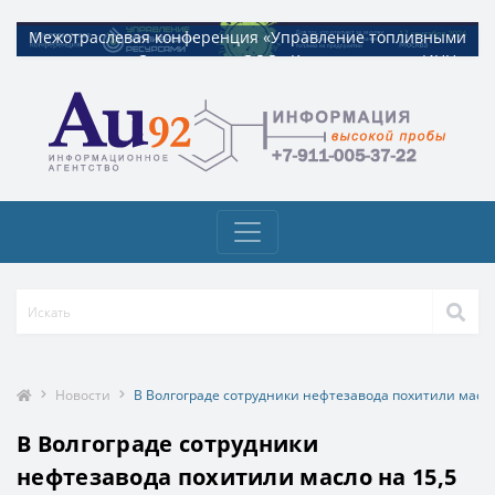
Межотраслевая конференция «Управление топливными
Межотраслевая конференция «Управление топливными
ресурсами». Организатор ООО «Квадрат ресурс» ИНН
ресурсами». Организатор ООО «Квадрат ресурс» ИНН
9729326695 Токен: 2VtzquzomsY
9729326695 Токен: 2VtzquzomsY
Новости
В Волгограде сотрудники нефтезавода похитили масло
В Волгограде сотрудники
нефтезавода похитили масло на 15,5