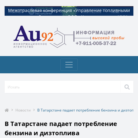
Межотраслевая конференция «Управление топливными
Межотраслевая конференция «Управление топливными
ресурсами». Организатор ООО «Квадрат ресурс» ИНН
ресурсами». Организатор ООО «Квадрат ресурс» ИНН
9729326695 Токен: 2VtzquzomsY
9729326695 Токен: 2VtzquzomsY
Новости
В Татарстане падает потребление бензина и дизтопл
В Татарстане падает потребление
бензина и дизтоплива