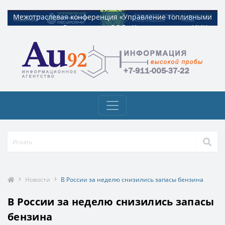
Межотраслевая конференция «Управление топливными
Межотраслевая конференция «Управление топливными
ресурсами». Организатор ООО «Квадрат ресурс» ИНН
ресурсами». Организатор ООО «Квадрат ресурс» ИНН
9729326695 Токен: 2VtzquzomsY
9729326695 Токен: 2VtzquzomsY
Новости
В России за неделю снизились запасы бензина
В России за неделю снизились запасы
бензина