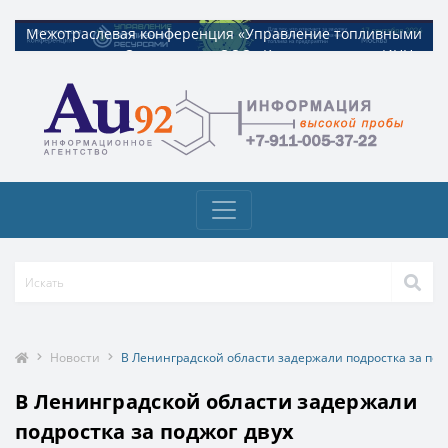
Межотраслевая конференция «Управление топливными
Межотраслевая конференция «Управление топливными
ресурсами». Организатор ООО «Квадрат ресурс» ИНН
ресурсами». Организатор ООО «Квадрат ресурс» ИНН
9729326695 Токен: 2VtzquzomsY
9729326695 Токен: 2VtzquzomsY
Новости
В Ленинградской области задержали подростка за под
В Ленинградской области задержали
подростка за поджог двух