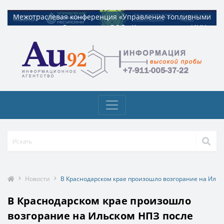
Межотраслевая конференция «Управление топливными
Межотраслевая конференция «Управление топливными
ресурсами». Организатор ООО «Квадрат ресурс» ИНН
ресурсами». Организатор ООО «Квадрат ресурс» ИНН
9729326695 Токен: 2VtzquzomsY
9729326695 Токен: 2VtzquzomsY
Новости
В Краснодарском крае произошло возгорание на Ильс
В Краснодарском крае произошло
возгорание на Ильском НПЗ после