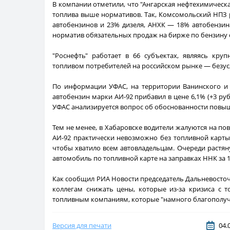
В компании отметили, что "Ангарская нефтехимическ
топлива выше нормативов. Так, Комсомольский НПЗ 
автобензинов и 23% дизеля, АНХК — 18% автобензин
норматив обязательных продаж на бирже по бензину с
"Роснефть" работает в 66 субъектах, являясь кр
топливом потребителей на российском рынке — безус
По информации УФАС, на территории Ванинского и 
автобензин марки АИ-92 прибавил в цене 6,1% (+3 руб
УФАС анализируется вопрос об обоснованности повыш
Тем не менее, в Хабаровске водители жалуются на по
АИ-92 практически невозможно без топливной карты,
чтобы хватило всем автовладельцам. Очереди растян
автомобиль по топливной карте на заправках ННК за 1
Как сообщил РИА Новости председатель Дальневосточ
коллегам снижать цены, которые из-за кризиса с 
топливным компаниям, которые "намного благополуч
Версия для печати
04.