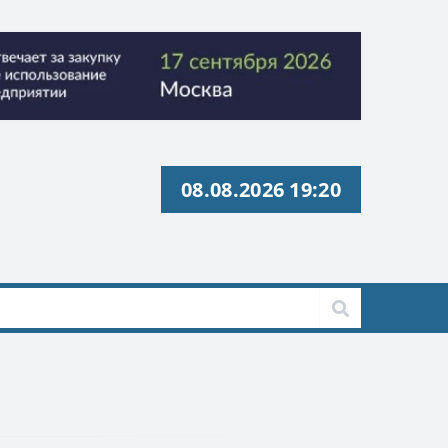
08.08.2026 19:20
с» ИНН 9729326695 Токен: 2VtzquzomsY
с» ИНН 9729326695 Токен: 2VtzquzomsY