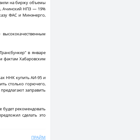
авили на биржу объемы
я, Ачинский НПЗ — 19%
казу ФАС и Минэнерго,
е высококачественным
Трансбункер" в январе
ным фактам Хабаровским
ках ННК купить АИ-95 и
ить столько горючего,
 предлагают заправить
е будет рекомендовать
предложил сделать это
ПРАЙМ