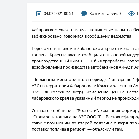
04.02.2021 00:51
Комментарии: 0
Хабаровское УФАС выявило повышение цены на бенз
зафиксировано, говорится в сообщении ведомства.
Перебои с топливом в Хабаровском крае отмечаются с
топлива. Краевые власти сообщали о плановой моде
производственный цикл. С ННК был проработан вопрос 
возобновлении производства автобензинов АИ-92 и АИ-9
"По данным мониторинга, за период с 1 января по 1
АЗС на территории Хабаровска и Комсомольска-на-Амур
0,6% (30 копеек за литр). Изменение цен на неф
Хабаровского края за указанный период не происходи
Согласно сообщению "Роснефти", компания формиру
"Стоимость топлива на АЗС ООО "РН-Востокнефтепроду
связи с возникшим во второй половине января пов
поставки топлива в регион", — объяснили там.