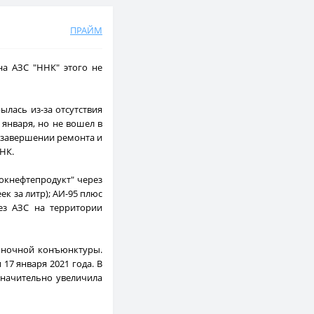
ПРАЙМ
а АЗС "ННК" этого не
ылась из-за отсутствия
января, но не вошел в
о завершении ремонта и
ННК.
окнефтепродукт" через
к за литр); АИ-95 плюс
ез АЗС на территории
ыночной конъюнктуры.
17 января 2021 года. В
значительно увеличила