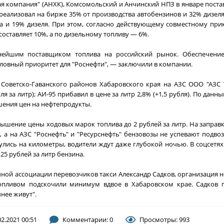
ая компания" (АНХК), Комсомольский и Анчинский НПЗ в январе пост
реализовал на бирже 35% от производства автобензинов и 32% дизел
а и 19% дизеля. При этом, согласно действующему совместному при
оставляет 10%, а по дизельному топливу — 6%.
упнейшим поставщиком топлива на российский рынок. Обеспечени
ловный приоритет для "Роснефти", — заключили в компании.
Советско-Гаванского районов Хабаровского края на АЗС ООО "АЗС 
ля за литр); АИ-95 прибавил в цене за литр 2,8% (+1,5 рубля). По дан
ения цен на нефтепродукты.
вышение цены ходовых марок топлива до 2 рублей за литр. На заправ
 а на АЗС "Роснефть" и "Ресурснефть" бензовозы не успевают подвоз
улись на километры, водители ждут даже глубокой ночью. В соцсетях
25 рублей за литр бензина.
ной ассоциации перевозчиков такси Александр Садков, организация н
топливом подскочили минимум вдвое в Хабаровском крае. Садков 
нее живут".
02.2021 00:51
Комментарии: 0
Просмотры: 993