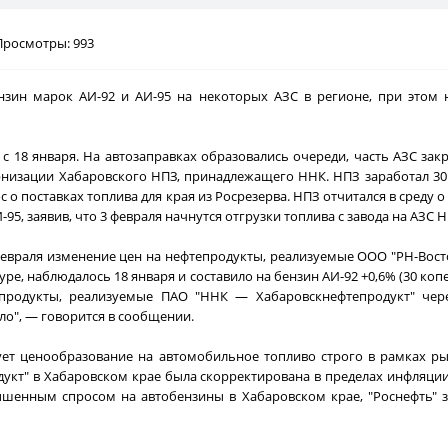
Просмотры: 993
ин марок АИ-92 и АИ-95 на некоторых АЗС в регионе, при этом н
 18 января. На автозаправках образовались очереди, часть АЗС закр
рнизации Хабаровского НПЗ, принадлежащего ННК. НПЗ заработал 30 
о поставках топлива для края из Росрезерва. НПЗ отчитался в среду 
5, заявив, что 3 февраля начнутся отгрузки топлива с завода на АЗС 
 февраля изменение цен на нефтепродукты, реализуемые ООО "РН-Вост
е, наблюдалось 18 января и составило на бензин АИ-92 +0,6% (30 копее
тепродукты, реализуемые ПАО "ННК — Хабаровскнефтепродукт" чер
ло", — говорится в сообщении.
ет ценообразование на автомобильное топливо строго в рамках р
кт" в Хабаровском крае была скорректирована в пределах инфляции 
ышенным спросом на автобензины в Хабаровском крае, "Роснефть" 