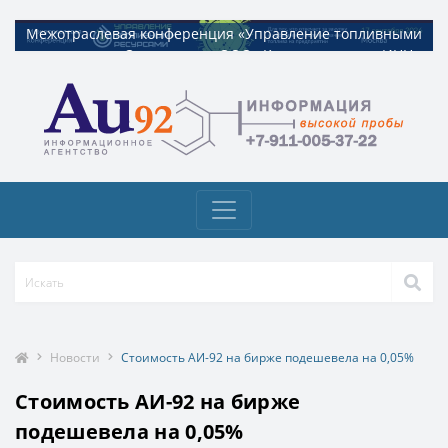
Межотраслевая конференция «Управление топливными
Межотраслевая конференция «Управление топливными
ресурсами». Организатор ООО «Квадрат ресурс» ИНН
ресурсами». Организатор ООО «Квадрат ресурс» ИНН
9729326695 Токен: 2VtzquzomsY
9729326695 Токен: 2VtzquzomsY
Новости
Стоимость АИ-92 на бирже подешевела на 0,05%
Стоимость АИ-92 на бирже
подешевела на 0,05%