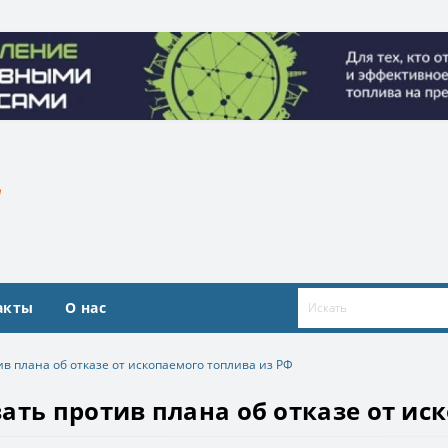
ие топливными ресурсами». Организатор ООО «Квадрат ресур
ие топливными ресурсами». Организатор ООО «Квадрат ресур
акты
О нас
в плана об отказе от ископаемого топлива из РФ
ать против плана об отказе от ис