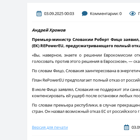
03.09.2025 00:03
Комментарии: 0
Андрей Хромов
Премьер-министр Словакии Роберт Фицо заявил,
(ЕК) REPowerEU, предусматривающего полный отказ
«Вы, наверное, знаете о решении Еврокомиссии отн
голосовать против этого решения в Евросоюзе», — ск
По словам Фицо, Словакия заинтересована в энергетиче
План RePowerEU предполагает полный отказ от российск
В июле Фицо заявлял, Словакия не поддержит эти санк
компенсировать ей ущерб после остановки любых пост
По словам премьера республики, в случае прекращени
стран. Он назвал возможный отказ ЕС от российского 
Версия для печати
03.0