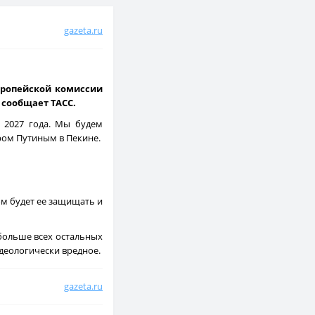
gazeta.ru
вропейской комиссии
 сообщает ТАСС.
с 2027 года. Мы будем
ром Путиным в Пекине.
ом будет ее защищать и
 больше всех остальных
идеологически вредное.
gazeta.ru