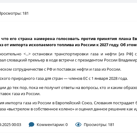
Просмотры: 181
 что его страна намерена голосовать против принятия плана Е
 от импорта ископаемого топлива из России к 2027 году. Об этом
осительно <...> остановки транспортировки газа и нефти [из РФ] 
азал словацкий премьер в ходе встречи с президентом России Владими
ском сотрудничестве с РФ и поставках нефти и газа из России.
ого природного газа для стран — членов ЕС с 1 января 2028 года.
ции до тех пор, пока не получит ответы на вопросы, кто и каким образ
авок газа из России.
я импорта газа из России в Европейский Союз, Словакия пострадает
газа «выстрелом в собственное колено» и оценил данное решение как 
9.2025 00:03
Комментарии: 0
Просмотры: 181