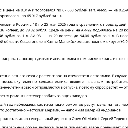
 цене на 0,31% и торговался по 67 650 рублей за т, АИ-95 — на 0,25%
орговалось по 65 917 рублей за 1 т.
ензин в России с 18 по 25 мая 2026 года в сравнении с предыдущей 
36 копеек, до 78,82 рубля. Средние цены на АИ-92 поднялись на 20 ко
46 рубля за 1 л, АИ-98 — на 29 копеек, до 94,06 рубля за 1 л. В це
кой области, Севастополе и Ханты-Мансийском автономном округе (+2,9
запрета на экспорт дизеля и авиатоплива в том числе связана и с сез
нне-летнего сезона растет спрос на отечественное топливо. В случае 
 поскольку именно сельхозтехника является главным потребителе
енне-летний сезон отправляются в отпуска, поэтому спрос растет, — от
инается ремонт нефтеперерабатывающих заводов.
й год наблюдаем, как из-за таких ремонтов растут цены на топливо
 это достаточно жесткими мерами, — напомнил Валерий Андрианов.
ероятен, считает генеральный директор Open Oil Market Сергей Терешк
 предельный объем выпуска дизеля примерно вдвое превышает пот