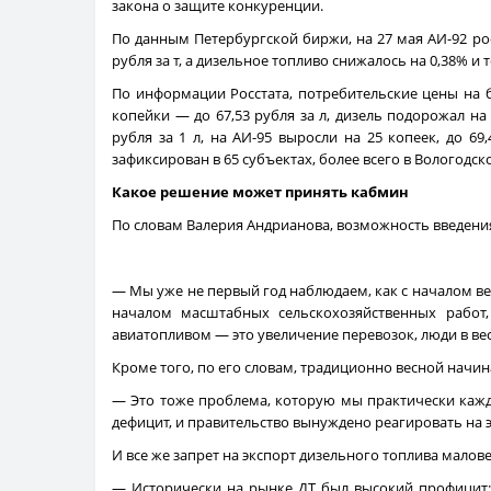
закона о защите конкуренции.
По данным Петербургской биржи, на 27 мая АИ-92 рос в
рубля за т, а дизельное топливо снижалось на 0,38% и т
По информации Росстата, потребительские цены на б
копейки — до 67,53 рубля за л, дизель подорожал на 
рубля за 1 л, на АИ-95 выросли на 25 копеек, до 69,
зафиксирован в 65 субъектах, более всего в Вологодс
Какое решение может принять кабмин
По словам Валерия Андрианова, возможность введения 
— Мы уже не первый год наблюдаем, как с началом весе
началом масштабных сельскохозяйственных работ,
авиатопливом — это увеличение перевозок, люди в вес
Кроме того, по его словам, традиционно весной нач
— Это тоже проблема, которую мы практически кажды
дефицит, и правительство вынуждено реагировать на
И все же запрет на экспорт дизельного топлива малов
— Исторически на рынке ДТ был высокий профицит: