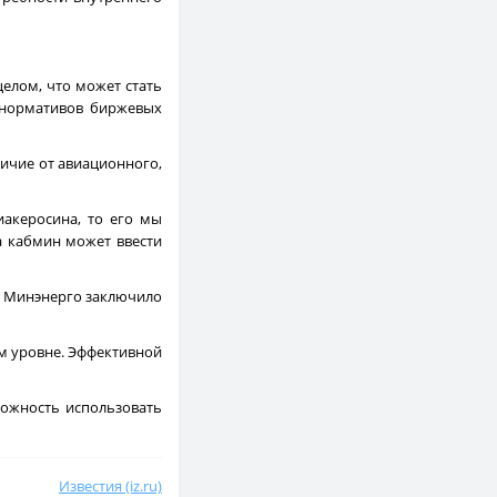
елом, что может стать
е нормативов биржевых
личие от авиационного,
иакеросина, то его мы
а кабмин может ввести
о Минэнерго заключило
ом уровне. Эффективной
можность использовать
Известия (iz.ru)