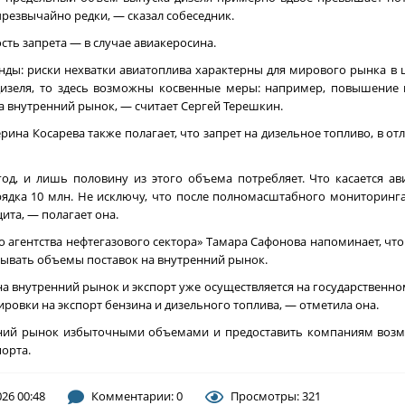
резвычайно редки, — сказал собеседник.
сть запрета — в случае авиакеросина.
ды: риски нехватки авиатоплива характерны для мирового рынка в ц
 дизеля, то здесь возможны косвенные меры: например, повышени
а внутренний рынок, — считает Сергей Терешкин.
на Косарева также полагает, что запрет на дизельное топливо, в от
од, и лишь половину из этого объема потребляет. Что касается ав
рядка 10 млн. Не исключу, что после полномасштабного мониторинг
цита, — полагает она.
 агентства нефтегазового сектора» Тамара Сафонова напоминает, чт
вывать объемы поставок на внутренний рынок.
а внутренний рынок и экспорт уже осуществляется на государственн
овки на экспорт бензина и дизельного топлива, — отметила она.
ренний рынок избыточными объемами и предоставить компаниям воз
орта.
026 00:48
Комментарии: 0
Просмотры: 321