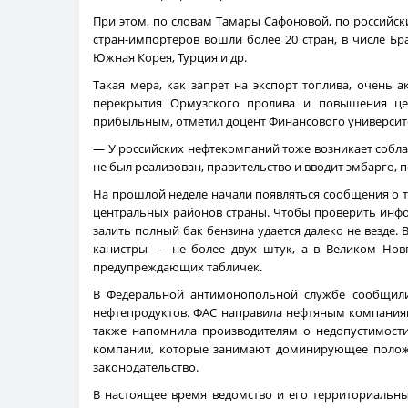
При этом, по словам Тамары Сафоновой, по российск
стран-импортеров вошли более 20 стран, в числе Бра
Южная Корея, Турция и др.
Такая мера, как запрет на экспорт топлива, очень 
перекрытия Ормузского пролива и повышения це
прибыльным, отметил доцент Финансового университе
— У российских нефтекомпаний тоже возникает соблаз
не был реализован, правительство и вводит эмбарго, 
На прошлой неделе начали появляться сообщения о то
центральных районов страны. Чтобы проверить инфо
залить полный бак бензина удается далеко не везде. 
канистры — не более двух штук, а в Великом Новг
предупреждающих табличек.
В Федеральной антимонопольной службе сообщили 
нефтепродуктов. ФАС направила нефтяным компания
также напомнила производителям о недопустимости
компании, которые занимают доминирующее полож
законодательство.
В настоящее время ведомство и его территориальн