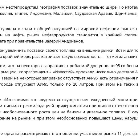
им нефтепродуктам география поставок значительно шире. По итогам
зилия, Египет, Индонезия, Малайзия, Саудовская Аравия, Шри-Ланка,
актуальна в связи с общей ситуацией на мировом нефтяном рынке, п
н на нефть рынок нефтепродуктов становится в крайней степен
та при правительстве Валерий Андрианов.
н увеличить поставки своего топлива на внешние рынки. Вот и для то
по крайней мере, рассматривает такую возможность, — отметил аналит
м, что на некоторых заправках с проблемой доступности 95-го бенз
рмацию, корреспонденты «Известий» проехали несколько десятков АЗ
В Твери на некоторых заправках отсутствует АИ-95, есть ограничения 
ороде отпускают АИ-95 только по 20 литров. При этом на таких 
«Известиям», что ведомство осуществляет ежедневный монитори
м письмо с рекомендацией придерживаться принципов ответственно
 необоснованного роста цен на бензин и дизельное топливо. В сл
ение на рынке и при этом необоснованно повышают цены, нару
ые органы рассматривают в отношении участников рынка 11 дел, с