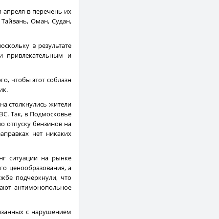
 апреля в перечень их
 Тайвань, Оман, Судан,
оскольку в результате
и привлекательным и
го, чтобы этот соблазн
ик.
ина столкнулись жители
С. Так, в Подмосковье
по отпуску бензинов на
заправках нет никаких
нг ситуации на рынке
го ценообразования, а
ужбе подчеркнули, что
шают антимонопольное
вязанных с нарушением