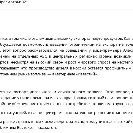
Просмотры: 321
ке, в том числе отслеживая динамику экспорта нефтепродуктов. Как 
обсуждается возможность введения ограничений на экспорт не тол
, этот вопрос рассматривался на совещании у вице-премьера Алек
енем на отдельных АЗС в центральных регионах страны возникли 
тов, несмотря на высокий сезон и рост мирового спроса на нефтепр
указывают, что производство дизеля в России остаётся профицитным
утреннем рынке топлива, — в материале «Известий».
та на экспорт дизельного и авиационного топлива. Этот вопрос,
совещании у вице-премьера Александра Новака, который на мероприяти
бойное обеспечение отечественного потребителя топливом в нужных 
о с ситуацией, в настоящее время окончательное решение о запрете «
 рынке страны, в том числе следить за экспортом, учитывая высокий 
Ближнем Востоке, — сказал он.