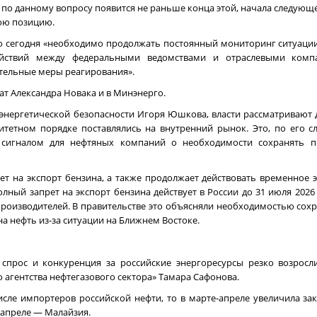
 по данному вопросу появится не раньше конца этой, начала следующе
ою позицию.
то сегодня «необходимо продолжать постоянный мониторинг ситуаци
ействий между федеральными ведомствами и отраслевыми комп
тельные меры реагирования».
ат Александра Новака и в Минэнерго.
энергетической безопасности Игоря Юшкова, власти рассматривают
итетном порядке поставлялись на внутренний рынок. Это, по его 
 сигналом для нефтяных компаний о необходимости сохранять п
рет на экспорт бензина, а также продолжает действовать временное
ный запрет на экспорт бензина действует в России до 31 июля 2026 
производителей. В правительстве это объясняли необходимостью сохр
 нефть из-за ситуации на Ближнем Востоке.
спрос и конкуренция за российские энергоресурсы резко возросли
агентства нефтегазового сектора» Тамара Сафонова.
сле импортеров российской нефти, то в марте-апреле увеличила зак
 апреле — Малайзия.