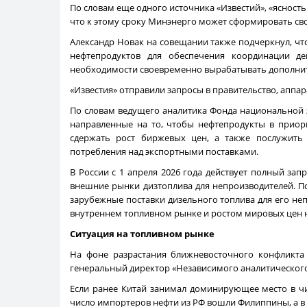
По словам еще одного источника «Известий», «ясность
что к этому сроку Минэнерго может сформировать св
Александр Новак на совещании также подчеркнул, ч
нефтепродуктов для обеспечения координации д
необходимости своевременно вырабатывать дополни
«Известия» отправили запросы в правительство, аппар
По словам ведущего аналитика Фонда национальной 
направленные на то, чтобы нефтепродукты в приор
сдержать рост биржевых цен, а также послужить
потребления над экспортными поставками.
В России с 1 апреля 2026 года действует полный зап
внешние рынки дизтоплива для непроизводителей. Пол
зарубежные поставки дизельного топлива для его не
внутреннем топливном рынке и ростом мировых цен на
Ситуация на топливном рынке
На фоне разрастания ближневосточного конфликта 
генеральный директор «Независимого аналитического 
Если ранее Китай занимал доминирующее место в чи
число импортеров нефти из РФ вошли Филиппины, а в