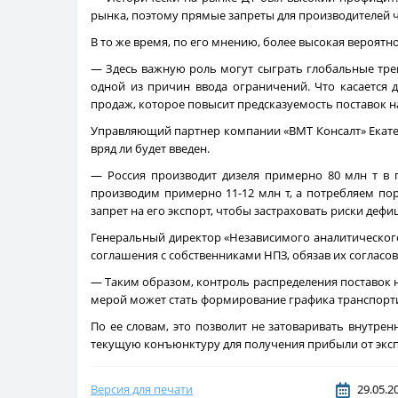
рынка, поэтому прямые запреты для производителей ч
В то же время, по его мнению, более высокая вероятно
— Здесь важную роль могут сыграть глобальные трен
одной из причин ввода ограничений. Что касается
продаж, которое повысит предсказуемость поставок н
Управляющий партнер компании «ВМТ Консалт» Екатери
вряд ли будет введен.
— Россия производит дизеля примерно 80 млн т в г
производим примерно 11-12 млн т, а потребляем по
запрет на его экспорт, чтобы застраховать риски дефи
Генеральный директор «Независимого аналитического
соглашения с собственниками НПЗ, обязав их согласо
— Таким образом, контроль распределения поставок н
мерой может стать формирование графика транспортир
По ее словам, это позволит не затоваривать внут
текущую конъюнктуру для получения прибыли от эксп
Версия для печати
29.05.2