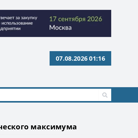
07.08.2026 01:16
с» ИНН 9729326695 Токен: 2VtzquzomsY
с» ИНН 9729326695 Токен: 2VtzquzomsY
ического максимума