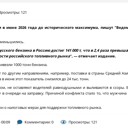
Просмотры: 121
и в июне 2026 года до исторического максимума, пишут "Ведом
 уменьшились.
усского бензина в Россию достиг 141 000 т, что в 2,4 раза превыш
ности российского топливного рынка
", — отмечает издание.
ривезли 1000 тонн бензина.
т по другим направлениям, например, поставки в страны Средней Азии
 в июне этот показатель снизился до 24 тыс. тонн.
ом, не оставляют водителей равнодушными и выливаются в ссоры. 
в очереди на заправку. Причиной конфликта стало то, что мужчина 
он о налоговых мерах для поддержки топливного рынка.
 00:09
Комментарии: 0
Просмотры: 121