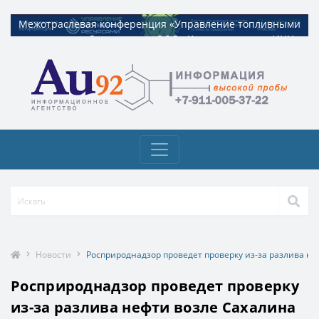
Межотраслевая конференция «Управление топливными
Межотраслевая конференция «Управление топливными
ресурсами». Организатор ООО «Квадрат ресурс» ИНН
ресурсами». Организатор ООО «Квадрат ресурс» ИНН
9729326695 Токен: 2VtzquzomsY
9729326695 Токен: 2VtzquzomsY
Новости
Росприроднадзор проведет проверку из-за разлива н
Росприроднадзор проведет проверку
из-за разлива нефти возле Сахалина