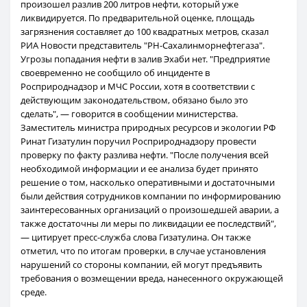
произошел разлив 200 литров нефти, который уже
ликвидируется. По предварительной оценке, площадь
загрязнения составляет до 100 квадратных метров, сказал
РИА Новости представитель "РН-Сахалинморнефтегаза".
Угрозы попадания нефти в залив Эхаби нет. "Предприятие
своевременно не сообщило об инциденте в
Росприроднадзор и МЧС России, хотя в соответствии с
действующим законодательством, обязано было это
сделать", — говорится в сообщении министерства.
Заместитель министра природных ресурсов и экологии РФ
Ринат Гизатулин поручил Росприроднадзору провести
проверку по факту разлива нефти. "После получения всей
необходимой информации и ее анализа будет принято
решение о том, насколько оперативными и достаточными
были действия сотрудников компании по информированию
заинтересованных организаций о произошедшей аварии, а
также достаточны ли меры по ликвидации ее последствий",
— цитирует пресс-служба слова Гизатулина. Он также
отметил, что по итогам проверки, в случае установления
нарушений со стороны компании, ей могут предъявить
требования о возмещении вреда, нанесенного окружающей
среде.