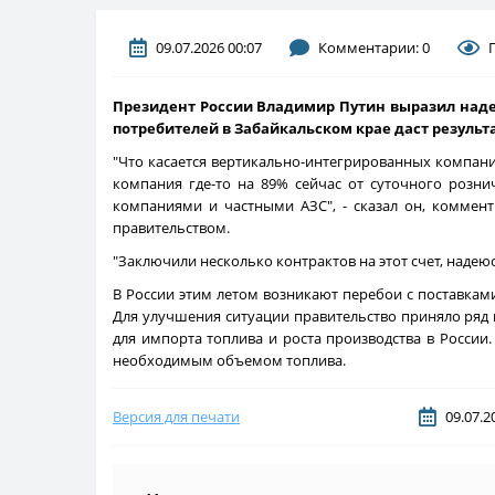
09.07.2026 00:07
Комментарии: 0
Президент России Владимир Путин выразил наде
потребителей в Забайкальском крае даст результа
"Что касается вертикально-интегрированных компаний,
компания где-то на 89% сейчас от суточного розни
компаниями и частными АЗС", - сказал он, коммен
правительством.
"Заключили несколько контрактов на этот счет, надеюсь
В России этим летом возникают перебои с поставкам
Для улучшения ситуации правительство приняло ряд м
для импорта топлива и роста производства в Росси
необходимым объемом топлива.
Версия для печати
09.07.2