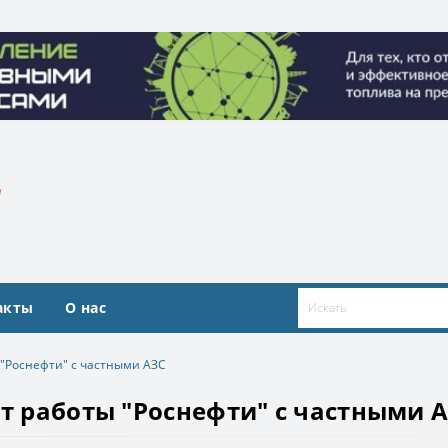
ие топливными ресурсами». Организатор ООО «Квадрат ресур
ие топливными ресурсами». Организатор ООО «Квадрат ресур
акты
О нас
 "Роснефти" с частными АЗС
ат работы "Роснефти" с частными 