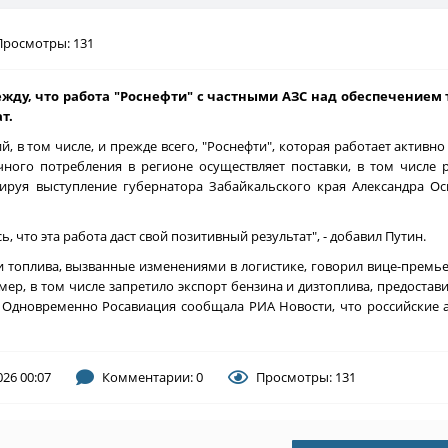
Просмотры: 131
жду, что работа "Роснефти" с частными АЗС над обеспечением
т.
 в том числе, и прежде всего, "Роснефти", которая работает активно
чного потребления в регионе осуществляет поставки, в том числе 
тируя выступление губернатора Забайкальского края Александра О
, что эта работа даст свой позитивный результат", - добавил Путин.
и топлива, вызванные изменениями в логистике, говорил вице-премье
ер, в том числе запретило экспорт бензина и дизтоплива, предоста
и. Одновременно Росавиация сообщала РИА Новости, что российские
026 00:07
Комментарии: 0
Просмотры: 131