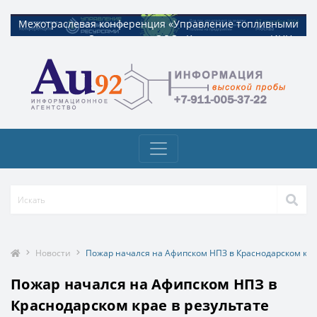
Межотраслевая конференция «Управление топливными
Межотраслевая конференция «Управление топливными
ресурсами». Организатор ООО «Квадрат ресурс» ИНН
ресурсами». Организатор ООО «Квадрат ресурс» ИНН
9729326695 Токен: 2VtzquzomsY
9729326695 Токен: 2VtzquzomsY
Новости
Пожар начался на Афипском НПЗ в Краснодарском кра
Пожар начался на Афипском НПЗ в
Краснодарском крае в результате