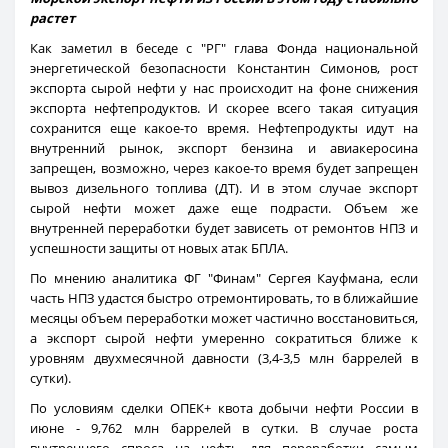
растет
Как заметил в беседе с "РГ" глава Фонда национальной
энергетической безопасности Константин Симонов, рост
экспорта сырой нефти у нас происходит на фоне снижения
экспорта нефтепродуктов. И скорее всего такая ситуация
сохранится еще какое-то время. Нефтепродукты идут на
внутренний рынок, экспорт бензина и авиакеросина
запрещен, возможно, через какое-то время будет запрещен
вывоз дизельного топлива (ДТ). И в этом случае экспорт
сырой нефти может даже еще подрасти. Объем же
внутренней переработки будет зависеть от ремонтов НПЗ и
успешности защиты от новых атак БПЛА.
По мнению аналитика ФГ "Финам" Сергея Кауфмана, если
часть НПЗ удастся быстро отремонтировать, то в ближайшие
месяцы объем переработки может частично восстановиться,
а экспорт сырой нефти умеренно сократиться ближе к
уровням двухмесячной давности (3,4-3,5 млн баррелей в
сутки).
По условиям сделки ОПЕК+ квота добычи нефти России в
июне - 9,762 млн баррелей в сутки. В случае роста