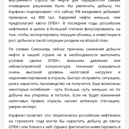
внутреннего спроса на нефть для переработки самым
очевидным решением было бы увеличить добычу. Но
Кауфман подчеркивает, что сейчас РФ ежедневно добывает
примерно на 800 тыс. баррелей нефти меньше, чем
предполагает квота ОПЕК+. В последние годы российские
нефтяники в целом в большей степени фокусировались на
том, чтобы экспортировать текущие объемы, а инвестиции в
рост добычи в такой ситуации уходили на второй план.
По словам Симонова, сейчас причины снижения добычи
нефти в нашей стране не в необходимости выполнять
условия сделки ОПЕК+, внешнем давлении или
неблагоприятной конъюнктуре. Начинает сказываться
очень высокий уровень налоговой нагрузки и
недоинвестирование в отрасль. Быстро исправить ситуацию,
резко нарастить производство не получится. Еще возможны
некоторые колебания - чуть больше, чуть меньше, но по
добыче мы уперлись в потолок. Если не будет изменения
налоговых правил, отрасль начнет затяжную стагнацию,
уверен эксперт.
Кауфман полагает, что теоретически российские нефтяники
на горизонте года могли бы нарастить добычу до квоты
ОПЕК+ или близко к ней. Однако фактически инвестировать в