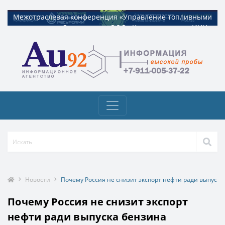
Межотраслевая конференция «Управление топливными
Межотраслевая конференция «Управление топливными
ресурсами». Организатор ООО «Квадрат ресурс» ИНН
ресурсами». Организатор ООО «Квадрат ресурс» ИНН
9729326695 Токен: 2VtzquzomsY
9729326695 Токен: 2VtzquzomsY
Новости
Почему Россия не снизит экспорт нефти ради выпуска
Почему Россия не снизит экспорт
нефти ради выпуска бензина