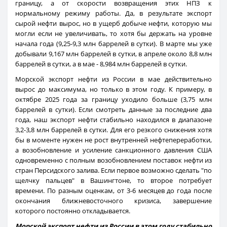
границу, а от скорости возвращения этих НПЗ к
нормальному режиму работы. Да, в результате экспорт
сырой нефти вырос, но в ущерб добыче нефти, которую мы
могли если не увеличивать, то хотя бы держать на уровне
начала года (9,25-9,3 млн баррелей в сутки). В марте мы уже
добывали 9,167 млн баррелей в сутки, в апреле около 8,8 млн
баррелей в сутки, а в мае - 8,984 млн баррелей в сутки.
Морской экспорт нефти из России в мае действительно
вырос до максимума, но только в этом году. К примеру, в
октябре 2025 года за границу уходило больше (3,75 млн
баррелей в сутки). Если смотреть данные за последние два
года, наш экспорт нефти стабильно находился в диапазоне
3,2-3,8 млн баррелей в сутки. Для его резкого снижения хотя
бы в моменте нужен не рост внутренней нефтепереработки,
а возобновление и усиление санкционного давления США
одновременно с полным возобновлением поставок нефти из
стран Персидского залива. Если первое возможно сделать "по
щелчку пальцев" в Вашингтоне, то второе потребует
времени. По разным оценкам, от 3-6 месяцев до года после
окончания ближневосточного кризиса, завершение
которого постоянно откладывается.
Морской экспорт нефти из России в этом году стабильно