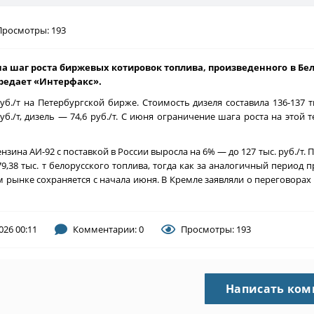
Просмотры: 193
а шаг роста биржевых котировок топлива, произведенного в Бело
ередает «Интерфакс».
уб./т на Петербургской бирже. Стоимость дизеля составила 136-137 ты
уб./т, дизель — 74,6 руб./т. С июня ограничение шага роста на этой
ина АИ-92 с поставкой в России выросла на 6% — до 127 тыс. руб./т. П
79,38 тыс. т белорусского топлива, тогда как за аналогичный период
рынке сохраняется с начала июня. В Кремле заявляли о переговорах 
026 00:11
Комментарии: 0
Просмотры: 193
Написать ко