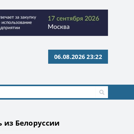
06.08.2026 23:22
с» ИНН 9729326695 Токен: 2VtzquzomsY
с» ИНН 9729326695 Токен: 2VtzquzomsY
ь из Белоруссии