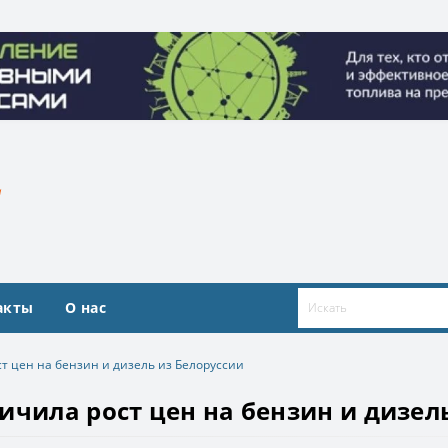
ие топливными ресурсами». Организатор ООО «Квадрат ресур
ие топливными ресурсами». Организатор ООО «Квадрат ресур
акты
О нас
т цен на бензин и дизель из Белоруссии
ичила рост цен на бензин и дизел