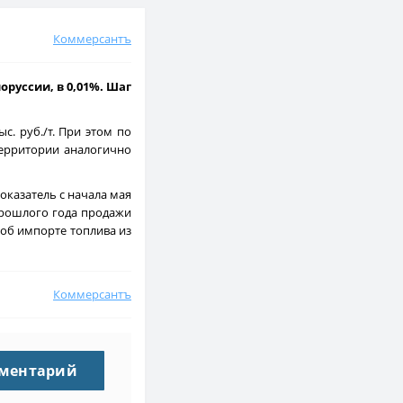
Коммерсантъ
руссии, в 0,01%. Шаг
с. руб./т. При этом по
 территории аналогично
оказатель с начала мая
 прошлого года продажи
об импорте топлива из
Коммерсантъ
мментарий