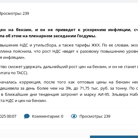
Просмотры: 239
цен на бензин, и он не приведет к ускорению инфляции, с
ла об этом на пленарном заседании Госдумы.
вышение НДС и утильсбора, а также тарифы ЖКХ. По ее словам, эк
лина пояснила, что рост НДС «ведет к разовому повышению уровн
я инфляции».
ство сможет удержать дальнейший рост цен на бензин, и он не стане
тата по ТАСС).
ачалась коррекция, после того как оптовые цены на бензин не
шевела за день более чем на 3%, до 71,75 тыс. руб. за тонну. По с
 в ближайшие дни тенденция затронет и марку АИ-95. Эльвира Наб
а НДС и цен на бензин.
025 00:07
Комментарии: 0
Просмотры: 239