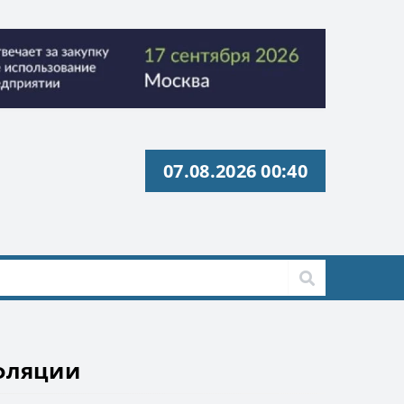
07.08.2026 00:40
с» ИНН 9729326695 Токен: 2VtzquzomsY
с» ИНН 9729326695 Токен: 2VtzquzomsY
нфляции