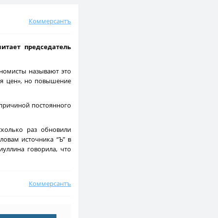
Коммерсантъ
читает председатель
ономисты называют это
я цен», но повышение
т причиной постоянного
сколько раз обновили
ловам источника “Ъ” в
иуллина говорила, что
Коммерсантъ