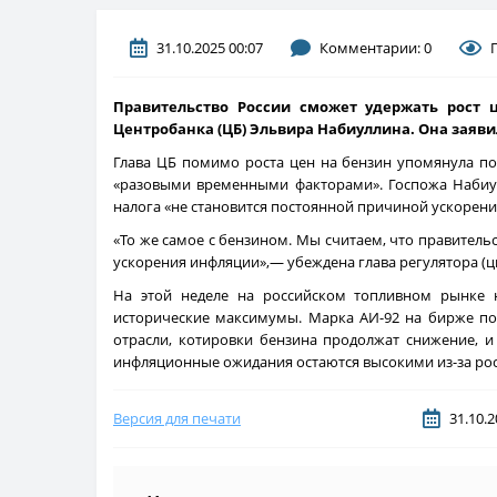
31.10.2025 00:07
Комментарии: 0
Правительство России сможет удержать рост 
Центробанка (ЦБ) Эльвира Набиуллина. Она заяви
Глава ЦБ помимо роста цен на бензин упомянула по
«разовыми временными факторами». Госпожа Набиул
налога «не становится постоянной причиной ускорени
«То же самое с бензином. Мы считаем, что правитель
ускорения инфляции»,— убеждена глава регулятора (ци
На этой неделе на российском топливном рынке н
исторические максимумы. Марка АИ-92 на бирже поде
отрасли, котировки бензина продолжат снижение, и
инфляционные ожидания остаются высокими из-за рост
Версия для печати
31.10.2