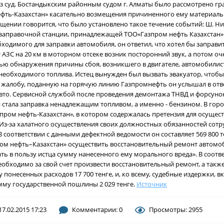
 суд. Бостандыкским районным судом г. Алматы было рассмотрено гр
ефть-Казахстан» касательно возмещения причиненного ему материал
бщении говорится, что было установлено такое течение событий: Ш. Н
озаправочной станции, принадлежащей ТОО«Газпром нефть Казахстан».
ходимого для заправки автомобиля, он ответил, что хотел бы заправи
 АЗС на 20 км в моторном отсеке возник посторонний звук, а потом оч
ью обнаружения причины сбоя, возникшего в двигателе, автомобилист 
о необходимого топлива. Истец вынужден был вызвать эвакуатор, чтоб
 жалобу, поданную на горячую линию Газпромнефть он услышал в отв
 авто. Сервисной службой после проведения демонтажа ТНВД и форсун
стала заправка ненадлежащим топливом, а именно - бензином. В горо
зпром нефть-Казахстан», в котором содержалась претензия для осущес
. Из-за халатного осуществления своих должностных обязанностей сот
оответствии с данными дефектной ведомости он составляет 569 800 т
пром нефть–Казахстан» осуществить восстановительный ремонт автомо
кать в пользу истца сумму нанесенного ему морального вреда». В соотв
обходимо за свой счет произвести восстановительный ремонт, а также
у понесенных расходов 17 700 тенге, и, ко всему, судебные издержки,
умму государственной пошлины 2 029 тенге.
Источник
17.02.2015 17:23
Комментарии: 0
Просмотры: 2955