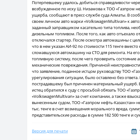
Потерпевшему удалось добиться справедливости через
возбужденное по иску Ш. Низамова к ТОО «Газпром н
ущерба, сообщают в пресс-службе суда Алматы. В соо
своем личном авто марки «VolkswagenMultivan» к авт
заданный заправщиком касательно типа топлива, необ
дизельным топливом. После того, как авто отъехало от
отключался стартер. После осмотра автомашины с цел
что в нем указан АИ-92 по стоимости 115 тенге вмест
сломавшуюся автомашину на СТО для ремонта. На его
топливную систему, после чего проверить состояние
механические повреждения. Причиной неисправности 
что заявление, поданное истцом руководству ТОО «Га
урегулирования ситуации, было оставлено без ответа
пострадавшему был причинен материальный ущерб. В с
истец обратился к суду с просьбой обязать ТОО «Газ
«VolkswagenMultivan» за счет компании, а также взыс
вынесенным судом, ТОО «Газпром нефть-Казахстан» не
тыс. тенге в счет возмещения морального вреда, сумм
представительские расходы в сумме 182 500 тенге и с
Версия для печати