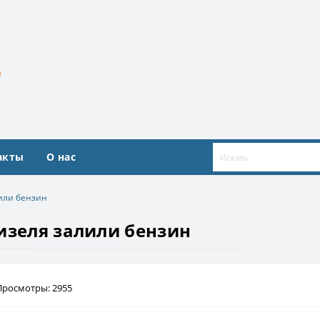
акты
О нас
лили бензин
изеля залили бензин
Просмотры: 2955