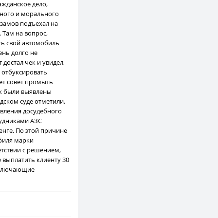
ажданское дело,
ьного и морального
изамов подъехал на
 Там на вопрос,
ть свой автомобиль
ень долго не
достал чек и увидел,
ы отбуксировать
ет совет промыть
ок были выявлены
дском суде отметили,
твления досудебного
рудниками АЗС
енге. По этой причине
биля марки
етствии с решением,
 выплатить клиенту 30
 включающие