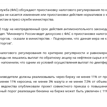
лужба (ФАС) обсуждают приостановку налогового регулирования по 
ера не касается изменения или приостановки действия нормативов 
стам в пресс-службе министерства.
22 году на неопределенный срок действия антимонопольного законод
ет. "Минэнерго России ведет дискуссию с ФАС о приостановке налог
гов, - сказали в министерстве. - Подчеркнем, что данная мера не 
торгов".
налогового регулирования по критерию регулярности и равномерн
оды не лишались выплат по обратному акцизу на нефтяное сырье и п
 напомнили, что одним из условий осуществления выплат по демпфер
оизводители должны реализовывать через биржу не менее 11% от про
е менее 11% керосина, не менее 3% мазута и не менее 7,5% от объе
да ведомства опубликовали проект совместного приказа о повыше
ьный порог реализации бензина на бирже может быть увеличен с 11%