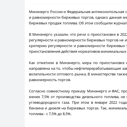
Минэнерго России и Федеральная антимонопольная с
и равномерности биржевых торгов, однако данная м
биржевых продаж топлива. Об этом сообщили журнали
В Минэнерго указали, что речи о приостановке в 20
регулярности и равномерности биржевых торгов не ид
критерию регулярности и равномерности биржевых тор
приостановления действия нормативов минимальных 
Как отметили в Минэнерго, мера по приостановке 
направлена на то, чтобы нефтеперерабатывающие зав
волатильности оптового рынка. В министерстве также
равномерность торгов.
Согласно совместному приказу Минэнерго и ФАС, пр
менее 7,5% от производства дизельного топлива, н
углеводородного газа. При этом в январе 2022 го
бензина и дизеля на биржевых торгах. Так, минимал
топлива - с 7,5% до 8,5%.