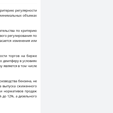
критерию регулярности
о минимальных объемах
ательства по критерию
ового регулирования по
касается изменения или
ости торгов на бирже
о демпферу в условиях
у является в том числе
изводства бензина, не
ма выпуска сжиженного
нии нормативов продаж
 до 12%, а дизельного