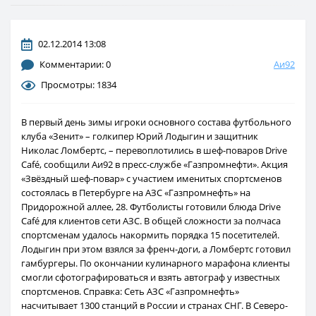
02.12.2014 13:08
Комментарии: 0
Аи92
Просмотры: 1834
В первый день зимы игроки основного состава футбольного
клуба «Зенит» – голкипер Юрий Лодыгин и защитник
Николас Ломбертс, – перевоплотились в шеф-поваров Drive
Café, сообщили Аи92 в пресс-службе «Газпромнефти». Акция
«Звёздный шеф-повар» с участием именитых спортсменов
состоялась в Петербурге на АЗС «Газпромнефть» на
Придорожной аллее, 28. Футболисты готовили блюда Drive
Café для клиентов сети АЗС. В общей сложности за полчаса
спортсменам удалось накормить порядка 15 посетителей.
Лодыгин при этом взялся за френч-доги, а Ломбертс готовил
гамбургеры. По окончании кулинарного марафона клиенты
смогли сфотографироваться и взять автограф у известных
спортсменов. Справка: Сеть АЗС «Газпромнефть»
насчитывает 1300 станций в России и странах СНГ. В Северо-