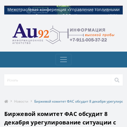
Межотраслевая конференция «Управление топливными
Межотраслевая конференция «Управление топливными
ресурсами». Организатор ООО «Квадрат ресурс» ИНН
ресурсами». Организатор ООО «Квадрат ресурс» ИНН
9729326695 Токен: 2VtzquzomsY
9729326695 Токен: 2VtzquzomsY
Новости
Биржевой комитет ФАС обсудит 8 декабря урегулирова
Биржевой комитет ФАС обсудит 8
декабря урегулирование ситуации с