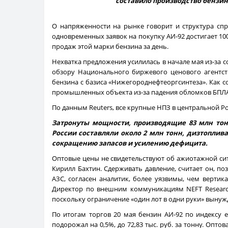
составило производство бензина
О напряженности на рынке говорит и структура спро
одновременных заявок на покупку АИ-92 достигает 100
продаж этой марки бензина за день.
Нехватка предложения усилилась в начале мая из-за 
обзору Национального биржевого ценового агентст
бензина с базиса «Нижегороднефтеоргсинтеза». Как 
промышленных объекта из-за падения обломков БПЛА
По данным Reuters, все крупные НПЗ в центральной Ро
Затронуты мощности, производящие 83 млн тонн
России составляли около 2 млн тонн, дизтоплива
сокращению запасов и усилению дефицита.
Оптовые цены не свидетельствуют об ажиотажной сит
Кирилл Бахтин. Сдерживать давление, считает он, по
АЗС, согласен аналитик, более уязвимы, чем вертик
Директор по внешним коммуникациям NEFT Research
поскольку ограничение «один лот в одни руки» вынуж
По итогам торгов 20 мая бензин АИ-92 по индексу ев
подорожал на 0,5%, до 72,83 тыс. руб. за тонну. Оптов