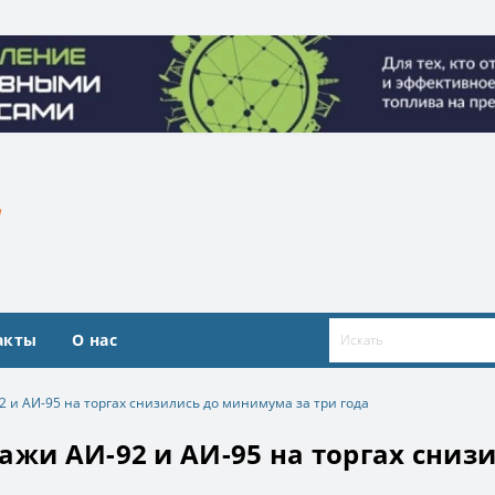
ие топливными ресурсами». Организатор ООО «Квадрат ресур
ие топливными ресурсами». Организатор ООО «Квадрат ресур
акты
О нас
 и АИ-95 на торгах снизились до минимума за три года
ажи АИ-92 и АИ-95 на торгах сниз