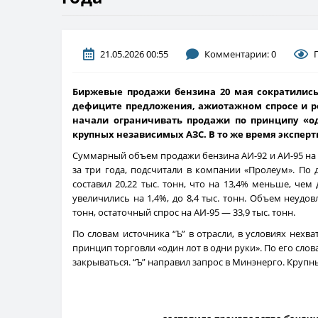
21.05.2026 00:55
Комментарии: 0
Биржевые продажи бензина 20 мая сократились 
дефиците предложения, ажиотажном спросе и ро
начали ограничивать продажи по принципу «о
крупных независимых АЗС. В то же время экспер
Суммарный объем продажи бензина АИ-92 и АИ-95 на П
за три года, подсчитали в компании «Пролеум». По
составил 20,22 тыс. тонн, что на 13,4% меньше, чем 
увеличились на 1,4%, до 8,4 тыс. тонн. Объем неудов
тонн, остаточный спрос на АИ-95 — 33,9 тыс. тонн.
По словам источника “Ъ” в отрасли, в условиях нех
принцип торговли «один лот в одни руки». По его сло
закрываться. “Ъ” направил запрос в Минэнерго. Крупн