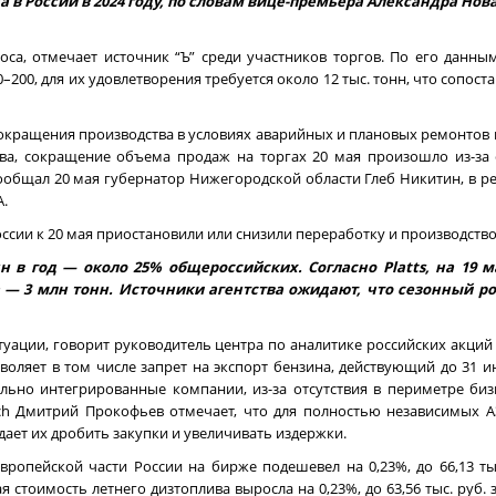
 в России в 2024 году, по словам вице-премьера Александра Нова
са, отмечает источник “Ъ” среди участников торгов. По его данным
–200, для их удовлетворения требуется около 12 тыс. тонн, что сопос
сокращения производства в условиях аварийных и плановых ремонтов
ва, сокращение объема продаж на торгах 20 мая произошло из-за 
сообщал 20 мая губернатор Нижегородской области Глеб Никитин, в р
.
ссии к 20 мая приостановили или снизили переработку и производство
 в год — около 25% общероссийских. Согласно Platts, на 19 м
 — 3 млн тонн. Источники агентства ожидают, что сезонный ро
уации, говорит руководитель центра по аналитике российских акций
зволяет в том числе запрет на экспорт бензина, действующий до 31 
ально интегрированные компании, из-за отсутствия в периметре биз
 Дмитрий Прокофьев отмечает, что для полностью независимых АЗ
дает их дробить закупки и увеличивать издержки.
ропейской части России на бирже подешевел на 0,23%, до 66,13 тыс
ая стоимость летнего дизтоплива выросла на 0,23%, до 63,56 тыс. руб.