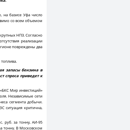
ка.
, на базисе Уфа число
тавимо со всем объемом
 крупных НПЗ. Согласно
отсутствия реализации
егионе повреждены два
 топлива.
ая запасы бензина в
ст спроса приведет к
 «БКС Мир инвестиций»
июля. Независимые сети
неса сегмента добычи.
С ситуация критична,
. руб. за тонну, АИ-95
 за тонну. В Московском