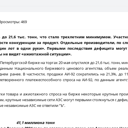
Просмотры: 469
до 21,6 тыс. тонн, что стало трехлетним минимумом. Участн
сте конкуренции за продукт. Отдельные производители, по сло
дин лот в одни руки». Первыми последствия дефицита могу
ты не видят «ажиотажной ситуации».
етербургской бирже на торгах 20 мая опустился до 21,6 тыс. тонн, м
 данным Национального биржевого ценового агентства, объем реал
днем ранее. В частности, продажи АИ-92 сократились на 21,3%, до 11
летворенного платежеспособного спроса на АИ-92, по данным агентств
ватки товара и ажиотажного спроса на бирже некоторые крупные про
вам, крупные независимые сети АЗС могут первыми столкнуться с дефи
ые независимые АЗС не ответили “Ъ”.
41,1 миллиона тонн