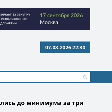
07.08.2026 22:30
с» ИНН 9729326695 Токен: 2VtzquzomsY
с» ИНН 9729326695 Токен: 2VtzquzomsY
ились до минимума за три