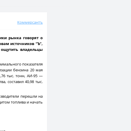
Коммерсантъ
ики рынка говорят о
вам источников “Ъ”,
т ощутить владельцы
инимального показателя
изации бензина 20 мая
,76 тыс. тонн, АИ-95 —
а, составил 40,98 тыс.
изводители перешли на
цитом топлива и начать