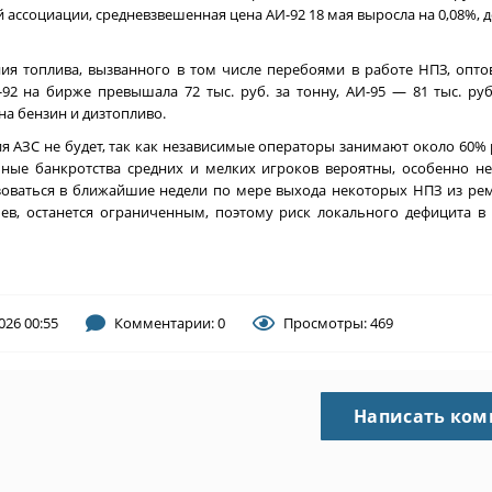
ссоциации, средневзвешенная цена АИ-92 18 мая выросла на 0,08%, до 
ния топлива, вызванного в том числе перебоями в работе НПЗ, опто
2 на бирже превышала 72 тыс. руб. за тонну, АИ-95 — 81 тыс. руб.
на бензин и дизтопливо.
 АЗС не будет, так как независимые операторы занимают около 60% 
чные банкротства средних и мелких игроков вероятны, особенно 
оваться в ближайшие недели по мере выхода некоторых НПЗ из рем
ьев, останется ограниченным, поэтому риск локального дефицита 
026 00:55
Комментарии: 0
Просмотры: 469
Написать ко