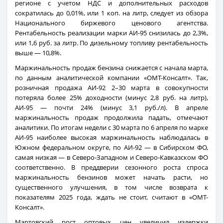
регионе с учетом НДС и дополнительных расходов
сократилась до 0,01%, или 1 коп. на литр, следует из обзора
Национального биржевого ценового агентства.
Рентабельность реализации марки АИ-95 снизилась до 2,3%,
или 1,6 руб. за литр. По дизельному топливу рентабельность
выше — 10,8%.
Маржинальность продаж бензина снижается с начала марта,
по данным аналитической компании «ОМТ-Консалт». Так,
розничная продажа АИ-92 2–30 марта в совокупности
потеряла более 25% доходности (минус 2,8 руб. на литр),
АИ-95 — почти 24% (минус 3,1 руб./л). В апреле
маржинальность продаж продолжила падать, отмечают
аналитики. По итогам недели с 30 марта по 6 апреля по марке
АИ-95 наиболее высокая маржинальность наблюдалась в
Южном федеральном округе, по АИ-92 — в Сибирском ФО,
самая низкая — в Северо-Западном и Северо-Кавказском ФО
соответственно. В преддверии сезонного роста спроса
маржинальность бензинов может начать расти, но
существенного улучшения, в том числе возврата к
показателям 2025 года, ждать не стоит, считают в «ОМТ-
Консалт».
Мартовский рост оптовых цен увеличил издержки