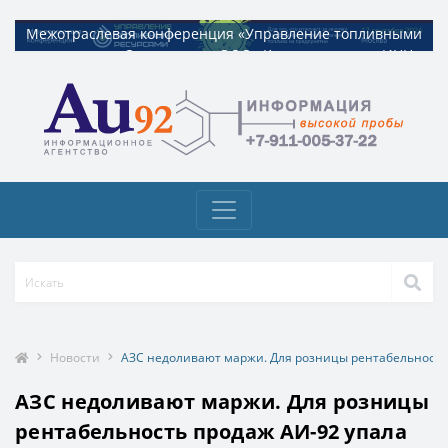
Межотраслевая конференция «Управление топливными
Межотраслевая конференция «Управление топливными
ресурсами». Организатор ООО «Квадрат ресурс» ИНН
ресурсами». Организатор ООО «Квадрат ресурс» ИНН
9729326695 Токен: 2VtzquzomsY
9729326695 Токен: 2VtzquzomsY
Новости
АЗС недоливают маржи. Для розницы рентабельность 
АЗС недоливают маржи. Для розницы
рентабельность продаж АИ-92 упала