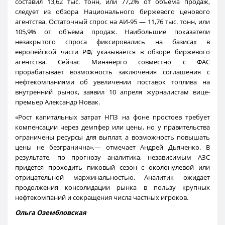
составил 13,62 тыс. тонн, или 77,2% от объема продаж,
следует из обзора Национального биржевого ценового
агентства. Остаточный спрос на АИ-95 — 11,76 тыс. тонн, или
105,9% от объема продаж. Наибольшие показатели
незакрытого спроса фиксировались на базисах в
европейской части РФ, указывается в обзоре биржевого
агентства. Сейчас Минэнерго совместно с ФАС
прорабатывает возможность заключения соглашения с
нефтекомпаниями об увеличении поставок топлива на
внутренний рынок, заявил 10 апреля журналистам вице-
премьер Александр Новак.
«Рост капитальных затрат НПЗ на фоне простоев требует
компенсации через демпфер или цены, но у правительства
ограничены ресурсы для выплат, а возможность повышать
цены не безгранична»,— отмечает Андрей Дьяченко. В
результате, по прогнозу аналитика, независимым АЗС
придется проходить пиковый сезон с околонулевой или
отрицательной маржинальностью. Аналитик ожидает
продолжения консолидации рынка в пользу крупных
нефтекомпаний и сокращения числа частных игроков.
Ольга Озембловская