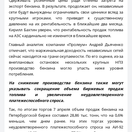
сдерживать розничные цены ради отмены запрета на
экспорт бензина. В результате, продолжает он, независимые
сети будут вынуждены ограничивать свои ценники вслед за
крупными игроками, что приведет к существенному
давлению на их рентабельность в ближайшие два месяца.
Кирилл Бахтин уверен, что рентабельность продаж топлива
на АЗС кардинально не изменится в ближайшее время.
Главный аналитик компании «Пролеум» Андрей Дьяченко
отмечает, что маржинальная доходность независимых сетей
сейчас находится на грани окупаемости. По его оценке, из-за
внеплановых остановок нескольких крупных НПЗ
производство бензина могло упасть ниже уровня
потребления.
На снижение производства бензина также могут
указывать сокращение объема биржевых продаж
топлива и увеличение неудовлетворенного
платежеспособного спроса.
Так, по итогам торгов 7 апреля объем продаж бензина на
Петербургской бирже составил 28,86 тыс. тонн, что на 0,6%
меньше, чем днем ранее. На этих торгах уровень
неудовлетворенного платежеспособного спроса на АИ-92