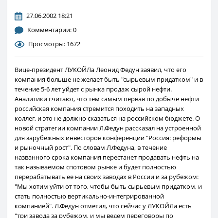
27.06.2002 18:21
Комментарии: 0
Просмотры: 1672
Вице-президент ЛУКОЙЛа Леонид Федун заявил, что его
компания больше не желает быть "сырьевым придатком" и в
течение 5-6 лет уйдет с рынка продаж сырой нефти.
Аналитики считают, что тем самым первая по добыче нефти
российская компания стремится походить на западных
коллег, и это не должно сказаться на российском бюджете. О
новой стратегии компании Л.Федун рассказал на устроенной
для зарубежных инвесторов конференции "Россия: реформы
и рыночный рост". По словам Л.Федуна, в течение
названного срока компания перестанет продавать нефть на
так называемом спотовом рынке и будет полностью
перерабатывать ее на своих заводах в России и за рубежом:
"Мы хотим уйти от того, чтобы быть сырьевым придатком, и
стать полностью вертикально-интегрированной
компанией". Л.Федун отметил, что сейчас у ЛУКОЙЛа есть
"три завода за рубежом, и мы ведем переговоры по