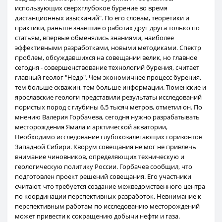
использующих сверхглубокое бурение во время
дистанционных изысканий". По его словам, теоретики и
практики, раньше знавшие о работах друг друга только по
статьям, впервые обменялись знаниями, наиболее
эффективными разработками, новыми методиками. Спектр
проблем, обсуждавшихся на совещании велик, но главное
сегодня - совершенствование технологий бурения, считает
главный геолог "Недр". Чем экономичнее процесс бурения,
тем больше скважин, тем больше информации. Тюменские и
ярославские геологи представили результаты исследований
пористых пород с глубины 6,5 тысяч метров, отметил он. По
мнению Валерия Горбачева, сегодня нужно разрабатывать
месторождения Ямала и арктической акватории,
Необходимо исследование глубокозалегающих горизонтов
Западной Сибири. Кворум совещания не мог не привлечь
внимание чиновников, определяющих техническую и
геологическую политику России. Горбачев сообщил, что
подготовлен проект решений совещания. Его участники
считают, что требуется создание межведомственного центра
по координации перспективных разработок. Невнимание к
перспективным работам по исследованию месторождений
может привести к сокращению добычи нефти и газа.