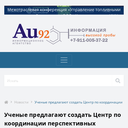
Межотраслевая конференция «Управление топливными
Межотраслевая конференция «Управление топливными
ресурсами». Организатор ООО «Квадрат ресурс» ИНН
ресурсами». Организатор ООО «Квадрат ресурс» ИНН
9729326695 Токен: 2VtzquzomsY
9729326695 Токен: 2VtzquzomsY
Новости
Ученые предлагают создать Центр по координации пе
Ученые предлагают создать Центр по
координации перспективных