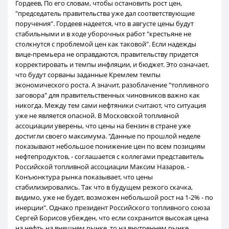
Гордеев, По его словам, чтобы остановить рост цен,
"председатель правительства уже дал соответствующие
поручения". Гордеев надеется, что в августе цены будут
стабильными и в ходе уборочных работ "крестьяне не
столкнутся с проблемой цен как таковой". Если надежды
вице-премьера не оправдаются, правительству придется
корректировать и темпы инфляции, и бюджет. Это означает,
что будут сорваны заданные Кремлем темпы
экономического роста. А значит, разоблачение "топливного
заговора" для правительственных чиновников важно как
никогда. Между тем сами нефтяники считают, что ситуация
уже не является опасной. В Московской топливной
ассоциации уверены, что цены на бензин в стране уже
достигли своего максимума. "Данные по прошлой неделе
показывают небольшое понижение цен по всем позициям
нефтепродуктов, - соглашается с коллегами представитель
Российской топливной ассоциации Максим Назаров. -
Конъюнктура рынка показывает, что цены
стабилизировались. Так что в будущем резкого скачка,
видимо, уже не будет, возможен небольшой рост на 1-2% - по
инерции". Однако президент Российского топливного союза
Сергей Борисов убежден, что если сохранится высокая цена
на нефть на внешнем рынке, то на внутреннем рынке