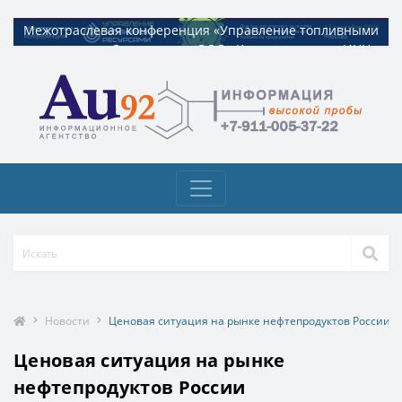
Межотраслевая конференция «Управление топливными
Межотраслевая конференция «Управление топливными
ресурсами». Организатор ООО «Квадрат ресурс» ИНН
ресурсами». Организатор ООО «Квадрат ресурс» ИНН
9729326695 Токен: 2VtzquzomsY
9729326695 Токен: 2VtzquzomsY
Новости
Ценовая ситуация на рынке нефтепродуктов России
Ценовая ситуация на рынке
нефтепродуктов России