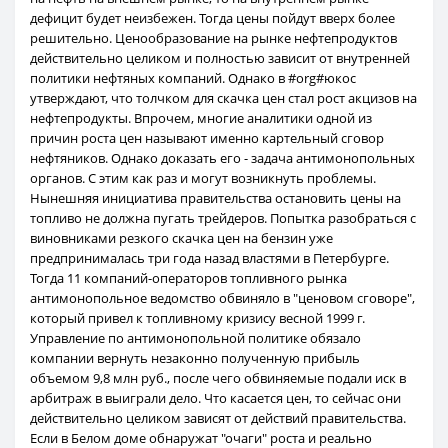
дефицит будет неизбежен. Тогда цены пойдут вверх более
решительно. Ценообразование на рынке нефтепродуктов
действительно целиком и полностью зависит от внутренней
политики нефтяных компаний. Однако в #org#юкос
утверждают, что толчком для скачка цен стал рост акцизов на
нефтепродукты. Впрочем, многие аналитики одной из
причин роста цен называют именно картельный сговор
нефтяников. Однако доказать его - задача антимонопольных
органов. С этим как раз и могут возникнуть проблемы.
Нынешняя инициатива правительства остановить цены на
топливо не должна пугать трейдеров. Попытка разобраться с
виновниками резкого скачка цен на бензин уже
предпринималась три года назад властями в Петербурге.
Тогда 11 компаний-операторов топливного рынка
антимонопольное ведомство обвиняло в "ценовом сговоре",
который привел к топливному кризису весной 1999 г.
Управление по антимонопольной политике обязало
компании вернуть незаконно полученную прибыль
объемом 9,8 млн руб., после чего обвиняемые подали иск в
арбитраж в выиграли дело. Что касается цен, то сейчас они
действительно целиком зависят от действий правительства.
Если в Белом доме обнаружат "очаги" роста и реально