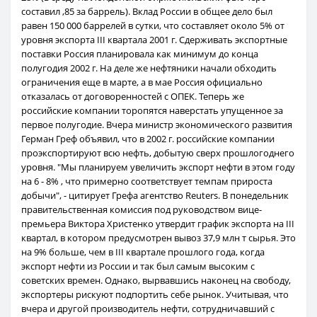
составил ,85 за баррель). Вклад России в общее дело был
равен 150 000 баррелей в сутки, что составляет около 5% от
уровня экспорта III квартала 2001 г. Сдерживать экспортные
поставки Россия планировала как минимум до конца
полугодия 2002 г. На деле же нефтяники начали обходить
ограничения еще в марте, а в мае Россия официально
отказалась от договоренностей с ОПЕК. Теперь же
российские компании торопятся наверстать упущенное за
первое полугодие. Вчера министр экономического развития
Герман Греф объявил, что в 2002 г. российские компании
проэкспортируют всю нефть, добытую сверх прошлогоднего
уровня. "Мы планируем увеличить экспорт нефти в этом году
на 6 - 8% , что примерно соответствует темпам прироста
добычи", - цитирует Грефа агентство Reuters. В понедельник
правительственная комиссия под руководством вице-
премьера Виктора Христенко утвердит график экспорта на III
квартал, в котором предусмотрен вывоз 37,9 млн т сырья. Это
на 9% больше, чем в III квартале прошлого года, когда
экспорт нефти из России и так был самым высоким с
советских времен. Однако, вырвавшись наконец на свободу,
экспортеры рискуют подпортить себе рынок. Учитывая, что
вчера и другой производитель нефти, сотрудничавший с