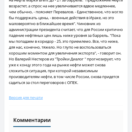
на нефть марки Brent до - 21 за баррель. "Предложение нефти
возрастет, а спрос на нее увеличивается вдвое медленнее,
чем обычно, - поясняет Перевалов. - Единственное, что могло
бы поддержать цены, - военные действия в Ираке, но это
маловероятно в ближайшее время". Чиновник из
администрации президента считает, что для России критично
падение нефтяных цен лишь ниже уровня за баррель. "Пока
мы попадаем в коридор - 25, это приемлемо. Все, что ниже,
для нас, конечно, тяжело. Но глупо не воспользоваться
хорошим моментом для увеличения экспорта", - говорит он.
Но Валерий Нестеров из "Тройки Диалог " прогнозирует, что
уже к концу этого года на рынке нефти может снова
сложиться ситуация, при которой независимым
производителям нефти, в том числе России, снова придется
садиться за стол переговоров с ОПЕК.
Версия для печати
Комментарии