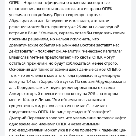
ОПЕК, - Норвегия - официально отменил экспортные
ограничения, эксперты опасаются, что и страны ОПЕК
увеличат свою добычу. Пресс-секретарь картеля
Абдульрахман аль-Кереджи не исключает, что такое
решение может быть принято уже 26 июня на очередной
встрече в Вене. "Конечно, картель хотел бы следовать своим
прежним решениям, но нельзя исключать, что
драматические события на Ближнем Востоке заставят нас
действовать", - поясняет он. Аналитик "Ренессанс Капитала"
Владислав Метнев предполагает, что квоты ОПЕК могут
остаться прежними, но будут соблюдаться менее строго.
Основания для таких опасений дают данные самой ОПЕК о
том, что ее члены в мае этого года превысили суммарную
квоту на 1,4 млн баррелей в сутки. По словам Абдульрахмана
аль-Кереджи, самым недисциплинированным оказался
Алжир, который превысил свою квоту на 20% , на втором
месте - Катар и Ливия. "Эти объемы нельзя назвать
существенными, рынок легко их впитает", - считает
представитель ОПЕК. Но вице-президент "Славнефти"
Дмитрий Перевалов говорит, что увеличение поставок нефти
одновременно членами ОПЕК и независимыми
производителями может уже в июле привести к падению цен