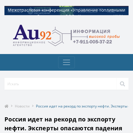
Межотраслевая конференция «Управление топливными
Межотраслевая конференция «Управление топливными
ресурсами». Организатор ООО «Квадрат ресурс» ИНН
ресурсами». Организатор ООО «Квадрат ресурс» ИНН
9729326695 Токен: 2VtzquzomsY
9729326695 Токен: 2VtzquzomsY
Новости
Россия идет на рекорд по экспорту нефти. Эксперты о
Россия идет на рекорд по экспорту
нефти. Эксперты опасаются падения