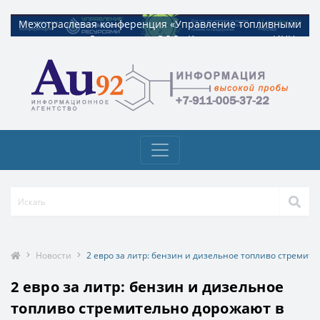
Межотраслевая конференция «Управление топливными
Межотраслевая конференция «Управление топливными
ресурсами». Организатор ООО «Квадрат ресурс» ИНН
ресурсами». Организатор ООО «Квадрат ресурс» ИНН
9729326695 Токен: 2VtzquzomsY
9729326695 Токен: 2VtzquzomsY
Новости
2 евро за литр: бензин и дизельное топливо стреми
2 евро за литр: бензин и дизельное
топливо стремительно дорожают в